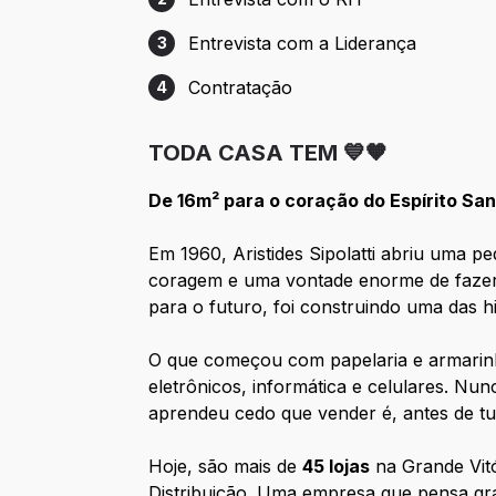
Etapa 2: Entrevista com o RH
Entrevista com a Liderança
3
Etapa 3: Entrevista com a Liderança
Contratação
4
Etapa 4: Contratação
TODA CASA TEM 💙🧡
De 16m² para o coração do Espírito San
Em 1960, Aristides Sipolatti abriu uma p
coragem e uma vontade enorme de fazer a
para o futuro, foi construindo uma das hi
O que começou com papelaria e armarinh
eletrônicos, informática e celulares. N
aprendeu cedo que vender é, antes de tu
Hoje, são mais de
45 lojas
na Grande Vitó
Distribuição. Uma empresa que pensa gra