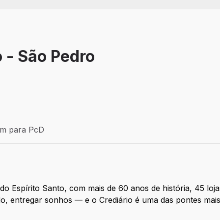
o - São Pedro
Efetivo
ém para PcD
para PcD
o Espírito Santo, com mais de 60 anos de história, 45 loj
udo, entregar sonhos — e o Crediário é uma das pontes mai