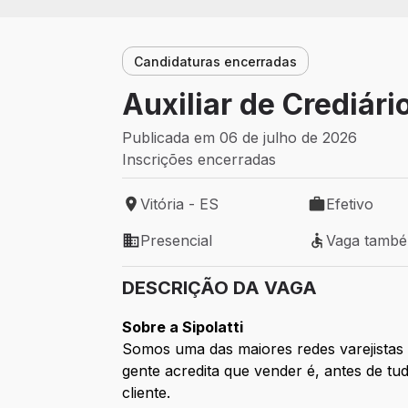
Candidaturas encerradas
Auxiliar de Crediári
Publicada em 06 de julho de 2026
Inscrições encerradas
Vitória - ES
Efetivo
Local de trabalho: Vitória - ES
Tipo de vaga: 
Presencial
Vaga tamb
Modelo de trabalho: Presencial
Vaga também 
DESCRIÇÃO DA VAGA
Sobre a Sipolatti
Somos uma das maiores redes varejistas d
gente acredita que vender é, antes de t
cliente.