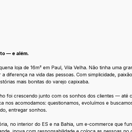
to — e além.
equena loja de 16m² em Paul, Vila Velha. Não tinha uma gra
 diferença na vida das pessoas. Com simplicidade, paixão
stórias mais bonitas do varejo capixaba.
o foi crescendo junto com os sonhos dos clientes — até c
unca nos acomodamos: questionamos, evoluímos e buscamos
do, entregar sonhos.
ria, no interior do ES e na Bahia, um e-commerce que fu
nde, inova com responsabilidade e coloca as pessoas no c