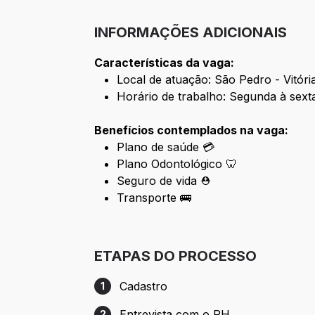
INFORMAÇÕES ADICIONAIS
Características da vaga:
Local de atuação: São Pedro - Vitóri
Horário de trabalho: Segunda à sext
Benefícios contemplados na vaga:
Plano de saúde 💳
Plano Odontológico 🦷
Seguro de vida ⛑️
Transporte 🚌
ETAPAS DO PROCESSO
Cadastro
1
Etapa 1: Cadastro
Entrevista com o RH
2